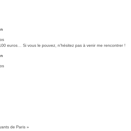
on
ros
00 euros… Si vous le pouvez, n’hésitez pas à venir me rencontrer !
on
ros
yants de Paris »