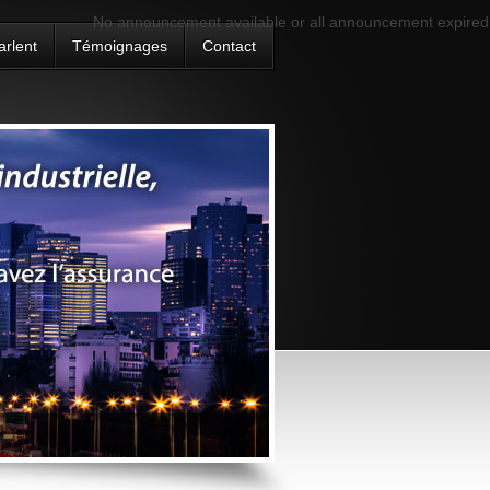
No announcement available or all announcement expired
arlent
Témoignages
Contact