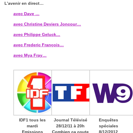
L’avenir en direct…
avec Dave …
avec Christine Deviers Joncour…
avec Philippe Geluck…
avec Frederic François…
avec Mya Fray…
IDF1 tous les
Journal Télévisé
Enquêtes
mardi
28/12/11 à 20h
spéciales
Emissions
Combien ça coute
8/12/2012