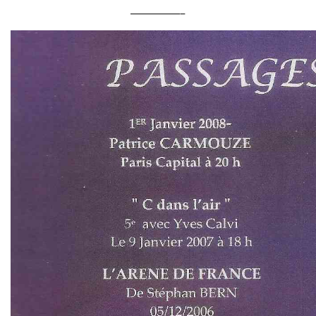
—————–